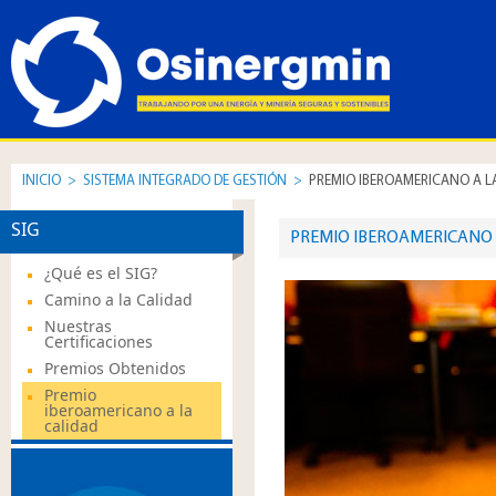
INICIO
>
SISTEMA INTEGRADO DE GESTIÓN
>
PREMIO IBEROAMERICANO A L
SIG
PREMIO IBEROAMERICANO 
¿Qué es el SIG?
Camino a la Calidad
Nuestras
Certificaciones
Premios Obtenidos
Premio
iberoamericano a la
calidad