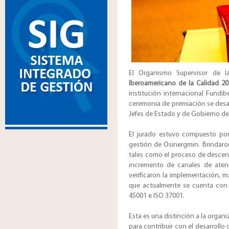
El Organismo Supervisor de l
Iberoamericano de la Calidad 2
institución internacional Fundib
ceremonia de premiación se desar
Jefes de Estado y de Gobierno de
El jurado estuvo compuesto por
gestión de Osinergmin. Brindaron
tales como el proceso de descent
incremento de canales de atenci
verificaron la implementación, 
que actualmente se cuenta con l
45001 e ISO 37001.
Esta es una distinción a la orga
para contribuir con el desarrollo