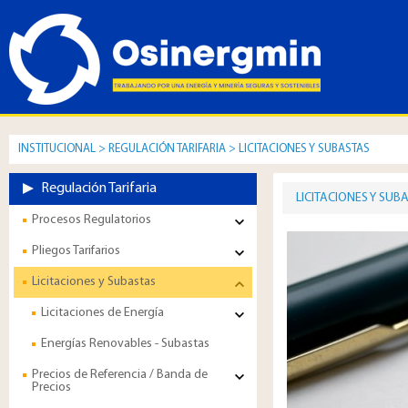
INSTITUCIONAL
>
REGULACIÓN TARIFARIA
>
LICITACIONES Y SUBASTAS
Regulación Tarifaria
LICITACIONES Y SUB
Procesos Regulatorios
Pliegos Tarifarios
Licitaciones y Subastas
Licitaciones de Energía
Energías Renovables - Subastas
Precios de Referencia / Banda de
Precios