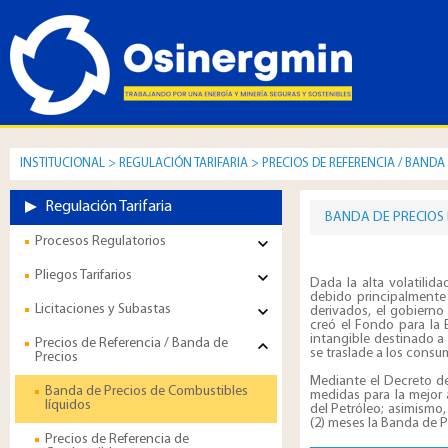
INSTITUCIONAL
>
REGULACIÓN TARIFARIA
>
PRECIOS DE REFERENCIA / BANDA
Regulación Tarifaria
BANDA DE PRECIOS 
Procesos Regulatorios
Pliegos Tarifarios
Dada la alta volatilid
debido principalmente 
Licitaciones y Subastas
derivados, el gobierno
creó el Fondo para la 
intangible destinado a 
Precios de Referencia / Banda de
se traslade a los consu
Precios
Mediante el Decreto de
Banda de Precios de Combustibles
medidas para la mejor 
líquidos
del Petróleo; asimismo,
(2) meses la Banda de P
Precios de Referencia de