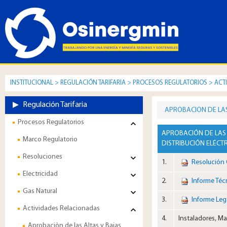
INSTITUCIONAL
>
REGULACIÓN TARIFARIA
>
PROCESOS REGULATORIOS
>
ACT
Regulación Tarifaria
APROBACION DE LAS
Procesos Regulatorios
APROBACIÓN DE LAS 
Marco Regulatorio
DISTRIBUCIÓN ELÉCTR
Resoluciones
1.
Resolución
Electricidad
​2.
Informe Téc
Gas Natural
​3.
​Informe Le
Actividades Relacionadas
​4.
​Instaladores, 
Aprobaciòn de las Altas y Bajas