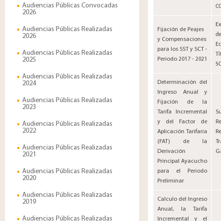
Audiencias Públicas Convocadas
C
2026
Ex
Audiencias Públicas Realizadas
​Fijación de Peajes
de
2026
y Compensaciones
Ec
para los SST y SCT -
Audiencias Públicas Realizadas
Ti
2025
Periodo 2017 - 2021​
S
Audiencias Públicas Realizadas
Determinación del
2024
Ingreso Anual y
Audiencias Públicas Realizadas
Fijación de la
2023
Tarifa Incremental
​S
y del Factor de
R
Audiencias Públicas Realizadas
2022
Aplicación Tarifaria
R
(FAT) de la
T
Audiencias Públicas Realizadas
Derivación
Ga
2021
Principal Ayacucho
Audiencias Públicas Realizadas
para el Periodo
2020
Preliminar
Audiencias Públicas Realizadas
​Calculo del Ingreso
2019
Anual, la Tarifa
Audiencias Públicas Realizadas
Incremental y el