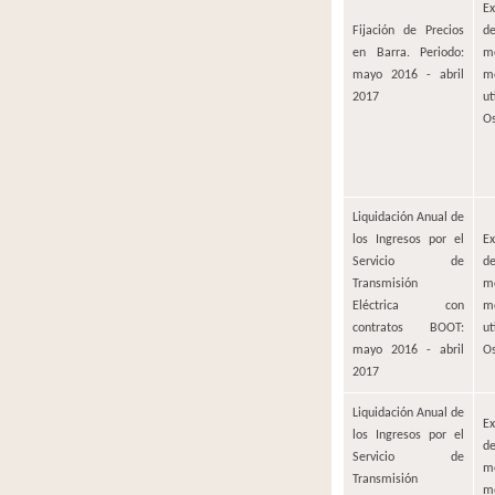
Ex
Fijación de Precios
d
en Barra. Periodo:
m
mayo 2016 - abril
m
2017
u
O
Liquidación Anual de
los Ingresos por el
Ex
Servicio de
d
Transmisión
m
Eléctrica con
m
contratos BOOT:
u
mayo 2016 - abril
O
2017
Liquidación Anual de
Ex
los Ingresos por el
d
Servicio de
m
Transmisión
m