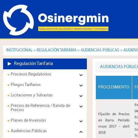
INSTITUCIONAL
>
REGULACIÓN TARIFARIA
>
AUDIENCIAS PÚBLICAS
>
AUDIENC
Regulación Tarifaria
AUDIENCIAS PÚBLIC
Procesos Regulatorios
Pliegos Tarifarios
PROCEDIMIENTO​​
F
Licitaciones y Subastas
Ex
Precios de Referencia / Banda de
Precios
de
Fijación de Precios
E
Planes de Inversión
en Barra. Periodo
S
mayo 2017 - abril
G
Audiencias Públicas
2018
T