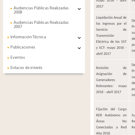
mayo 2016 - abril
in
2017
Audiencias Públicas Realizadas
2008
Liquidación Anual de
De
Audiencias Públicas Realizadas
los Ingresos por el
2007
P
Servicio de
su
Transmisión
Información Técnica
d
Eléctrica de los SST
p
Publicaciones
y SCT: mayo 2016 -
in
abril 2017
Eventos
De
Enlaces de interés
Revisión de
P
Asignación de
su
Generadores
d
Relevantes: mayo
p
2016 - abril 2017
in
Fijación del Cargo
RER Autónomo en
Su
Áreas No
R
Conectadas a Red
Re
Año 2016