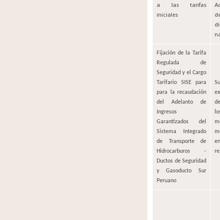
a las tarifas
A
iniciales​
d
di
na
​​Fijación de la Tarifa
Regulada de
Seguridad y el Cargo
Tarifario SISE para
​
para la recaudación
ex
del Adelanto de
d
Ingresos
l
Garantizados del
m
Sistema Integrado
m
de Transporte de
e
Hidrocarburos -
re
Ductos de Seguridad
y Gasoducto Sur
​
Peruano​