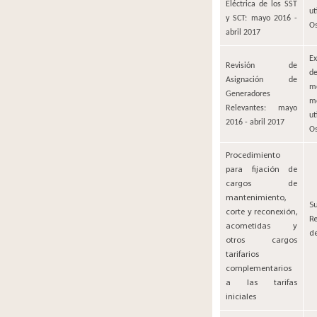
Eléctrica de los SST
u
y SCT: mayo 2016 -
O
abril 2017
Ex
Revisión de
d
Asignación de
m
Generadores
m
Relevantes: mayo
u
2016 - abril 2017
O
​​​Procedimiento
para fijación de
cargos de
mantenimiento,
​S
corte y reconexión,
R
acometidas y
d
otros cargos
tarifarios
complementarios
a las tarifas
iniciales