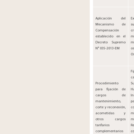
Aplicación del
​
Mecanismo de
s
Compensación
cr
establecido en el
m
Decreto Supremo
m
N° 035-2013-EM
o
O
​
​Procedimiento
S
para fijación de
H
cargos de
In
mantenimiento,
p
corte y reconexión,
c
acometidas y
m
otros cargos
tarifarios
R
complementarios
c