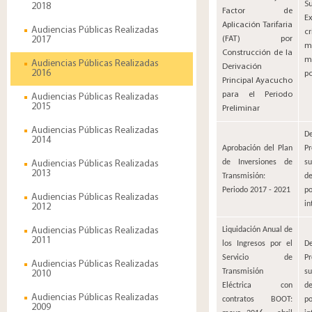
​
2018
Factor de
E
Aplicación Tarifaria
Audiencias Públicas Realizadas
cr
2017
(FAT) por
m
Construcción de la
m
Audiencias Públicas Realizadas
Derivación
2016
po
Principal Ayacucho
para el Periodo
Audiencias Públicas Realizadas
2015
Preliminar
Audiencias Públicas Realizadas
De
2014
Aprobación del Plan
P
de Inversiones de
su
Audiencias Públicas Realizadas
2013
Transmisión:
d
Periodo 2017 - 2021
p
Audiencias Públicas Realizadas
in
2012
Audiencias Públicas Realizadas
Liquidación Anual de
2011
los Ingresos por el
De
Servicio de
P
Audiencias Públicas Realizadas
Transmisión
su
2010
Eléctrica con
d
Audiencias Públicas Realizadas
contratos BOOT:
p
2009