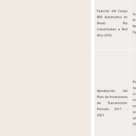
Fijación del Cargo
​
RER Autónomo en
P
Áreas No
R
Conectadas a Red
Fi
Año 2016.​​
​
s
Aprobación del
cr
Plan de Inversiones
m
de Transmisión:
m
Periodo 2017 -
e
2021.
u
O