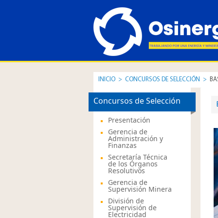
INICIO
>
CONCURSOS DE SELECCIÓN
>
BA
Concursos de Selección
Presentación
Gerencia de
Administración y
Finanzas
Secretaría Técnica
de los Órganos
Resolutivos
Gerencia de
Supervisión Minera
División de
Supervisión de
Electricidad