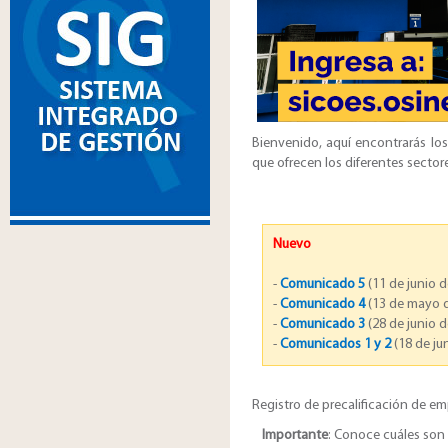
Bienvenido, aquí encontrarás los
que ofrecen los diferentes secto
Nuevo
-
Comunicado 5
(11 de junio 
-
Comunicado 4
(13 de mayo 
-
Comunicado 3
(28 de junio 
-
Comunicados 1 y 2
(18 de ju
Registro de precalificación de em
Importante
: Conoce cuáles son 