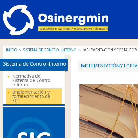
INICIO
>
SISTEMA DE CONTROL INTERNO
>
IMPLEMENTACIÓN Y FORTALECIMI
Sistema de Control Interno
IMPLEMENTACIÓN Y FORTAL
Normativa del
Sistema de Control
Interno
Implementación y
fortalecimiento del
SCI