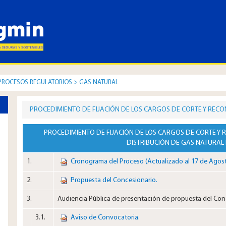
PROCESOS REGULATORIOS
>
GAS NATURAL
PROCEDIMIENTO DE FIJACIÓN DE LOS CARGOS DE CORTE Y RECO
DISTRIBUCIÓN DE GAS NATURAL DE ICA
​​​​​PROCEDIMIENTO DE FIJACIÓN DE LOS CARGOS DE CORTE 
DISTRIBUCIÓN DE GAS NATURAL 
1.​
Cronograma del Proceso (Actualizado al 17 de Agos
2.​
Propuesta del Concesionario.
3.​
Audiencia Pública de presentación de propuesta del Con
3.1.​
Aviso de Convocatoria.