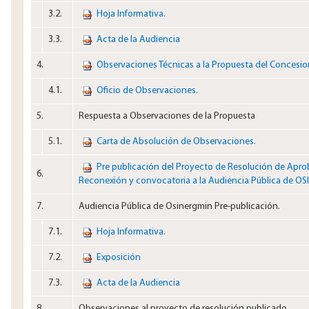
3.2.​
Hoja Informativa.
3.3.​
Acta de la Audiencia
4.​
Observaciones Técnicas a la Propuesta del Concesio
4.1.​
Oficio de Observaciones.
5.​
Respuesta a Observaciones de la Propuesta
5.1.​
Carta de Absolución de Observaciones.
Pre publicación del Proyecto de Resolución de Apro
6.​
Reconexión y convocatoria a la Audiencia Pública de O
7.​
Audiencia Pública de Osinergmin Pre-publicación.
7.1.​
Hoja Informativa.
7.2.​
Exposición
7.3.​
Acta de la Audiencia
8.​
Observaciones al proyecto de resolución publicado.