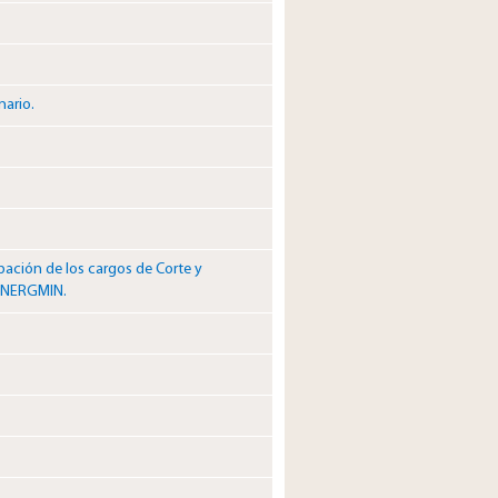
nario.
bación de los cargos de Corte y
SINERGMIN.