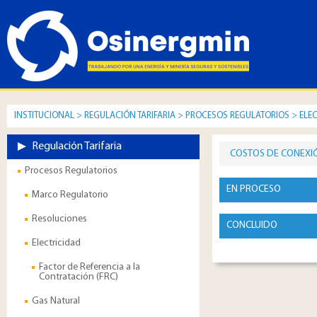
INSTITUCIONAL
>
REGULACIÓN TARIFARIA
>
PROCESOS REGULATORIOS
>
ELE
Regulación Tarifaria
COSTOS DE CONEXIÓ
Procesos Regulatorios
EN PROCESO
Marco Regulatorio
Resoluciones
CONCLUIDO
Electricidad
Factor de Referencia a la
Contratación (FRC)
Gas Natural