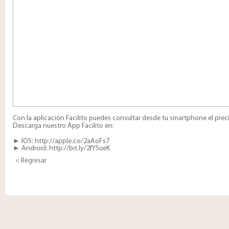
Con la aplicación Facilito puedes consultar desde tu smartphone el prec
Descarga nuestro App Facilito en:
​
► IOS:
http://apple.co/2aAoFs7
► Android:
http://bit.ly/2fY5ueK​
< Regresar