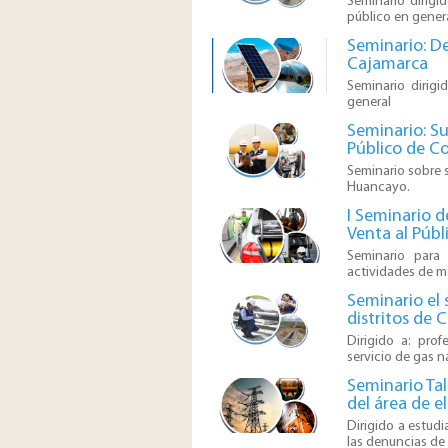
​Seminario dirigi
público en genera
Seminario: De
Cajamarca
Seminario dirigi
general
Seminario: Su
Público de C
Seminario sobre 
Huancayo.
I Seminario d
Venta al Públ
​Seminario para
actividades de m
Seminario el 
distritos de 
​Dirigido a: pro
servicio de gas na
Seminario Tal
del área de e
Dirigido a estudi
las denuncias de 