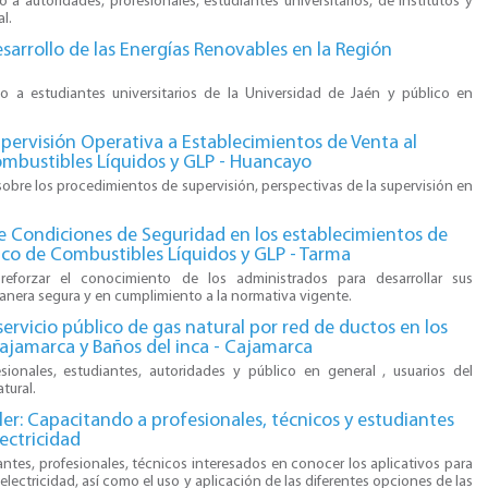
do a autoridades, profesionales, estudiantes universitarios, de institutos y
l.
sarrollo de las Energías Renovables en la Región
do a estudiantes universitarios de la Universidad de Jaén y público en
pervisión Operativa a Establecimientos de Venta al
ombustibles Líquidos y GLP - Huancayo
sobre los procedimientos de supervisión, perspectivas de la supervisión en
e Condiciones de Seguridad en los establecimientos de
ico de Combustibles Líquidos y GLP - Tarma
 reforzar el conocimiento de los administrados para desarrollar sus
anera segura y en cumplimiento a la normativa vigente.
servicio público de gas natural por red de ductos en los
Cajamarca y Baños del inca - Cajamarca
fesionales, estudiantes, autoridades y público en general , usuarios del
tural.
ler: Capacitando a profesionales, técnicos y estudiantes
lectricidad
antes, profesionales, técnicos interesados en conocer los aplicativos para
electricidad, así como el uso y aplicación de las diferentes opciones de las