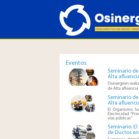
Eventos
Seminario de 
Alta afluencia
​Osinergmin
reali
de Alta afluencia
Seminario de 
Alta afluencia
El Organismo Sup
Electricidad “Pr
vías públicas”
Seminario: El
de Ductos en 