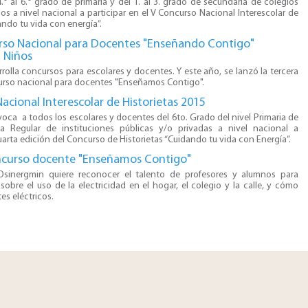
.° al 6.° grado de primaria y del 1. al 3. grado de secundaria de colegios
os a nivel nacional a participar en el V Concurso Nacional Interescolar de
ando tu vida con energía”.
rso Nacional para Docentes "Enseñando Contigo"
 Niños
rolla concursos para escolares y docentes. Y este año, se lanzó la tercera
urso nacional para docentes "Enseñamos Contigo".
acional Interescolar de Historietas 2015
n, convoca a todos los escolares y docentes del 6to. Grado del nivel Primaria de
a Regular de instituciones públicas y/o privadas a nivel nacional a
cuarta edición del Concurso de Historietas “Cuidando tu vida con Energía”.
curso docente "Enseñamos Contigo"
re, Osinergmin quiere reconocer el talento de profesores y alumnos para
obre el uso de la electricidad en el hogar, el colegio y la calle, y cómo
es eléctricos.