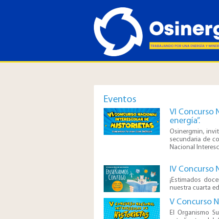
Eventos
VI Concurso N
energía”.
Osinergmin, invita
secundaria de col
Nacional Interesc
IV Concurso 
¡Estimados doce
nuestra cuarta e
V Concurso Na
​El Organismo Su