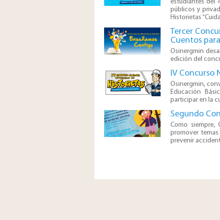
estudiantes del 4
públicos y privad
Historietas “Cuid
Tercer Concu
Cuentos para
​Osinergmin desar
edición del conc
IV Concurso N
​​​​​​​​​Osinergmi
Educación Básic
participar en la 
Segundo Con
​​​​​​Como siemp
promover temas s
prevenir accident