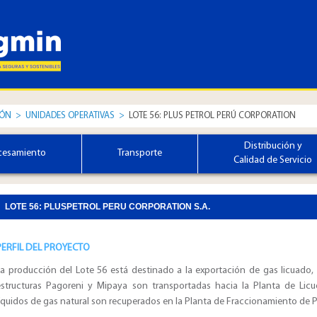
IÓN
>
UNIDADES OPERATIVAS
>
LOTE 56: PLUS PETROL PERÚ CORPORATION
Distribución y
cesamiento
Transporte
Calidad de Servicio
LOTE 56: PLUSPETROL PERU CORPORATION S.A.
PERFIL DEL PROYECTO
La producción del Lote 56 está destinado a la exportación de gas licuado, 
estructuras Pagoreni y Mipaya son transportadas hacia la Planta de Lic
íquidos de gas natural son recuperados en la Planta de Fraccionamiento de P