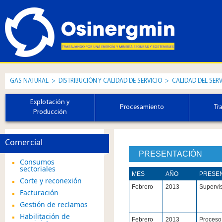
GAS NATURAL
>
DISTRIBUCIÓN Y CALIDAD DE SERVICIO
>
CALIDAD DEL SER
Explotación y
Procesamiento
Tr
Producción
Comercial
PRESENTACIÓN
Consumos
sectoriales
​MES
AÑO​
PRESEN
Corte y reconexión
​Febrero
​2013
​Supervi
Facturación
Gestión de reclamos
Habilitación de
​Febrero
​2013
​Proceso