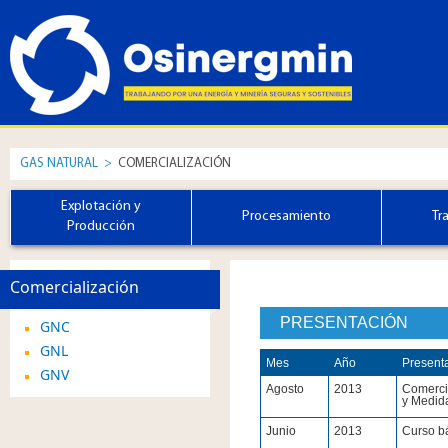
GAS NATURAL
>
COMERCIALIZACIÓN
Explotación y
Procesamiento
Tr
Producción
Comercialización
PRESENTACIÓN
GNC
GNL
Mes
Año
Present
GNV
Agosto
2013
Comerci
y Medid
Junio
2013
Curso bá