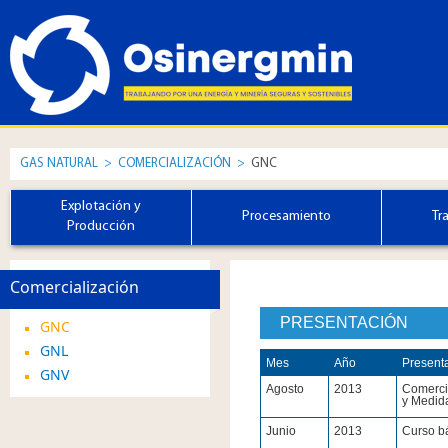
GAS NATURAL
>
COMERCIALIZACIÓN
>
GNC
Explotación y
Procesamiento
Tr
Producción
Comercialización
PRESENTACIÓN
GNC
GNL
Mes
Año
Present
GNV
Agosto
2013
Comerci
y Medid
Junio
2013
Curso bá