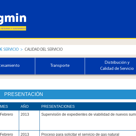
DE SERVICIO
>
CALIDAD DEL SERVICIO
Distribución y
cesamiento
Transporte
Calidad de Servicio
PRESENTACIÓN
​MES
AÑO​
PRESENTACIONES​
​Febrero
​2013
​Supervisión de expedientes de viabilidad de nuevos sumi
​Febrero
​2013
​Proceso para solicitar el servicio de gas natural