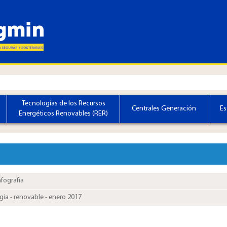
Tecnologías de los Recursos
Centrales Generación
Es
Energéticos Renovables (RER)
nfografía
ia - renovable - e​nero 2017