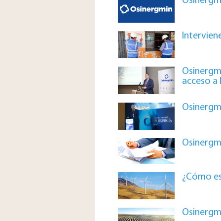
Osinergmi
Intervien
Osinergmi
acceso a 
Osinergmi
Osinergmi
¿Cómo esc
Osinergmi