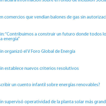
n aclara información sobre el Fondo de Inclusión Social
en comercios que vendían balones de gas sin autorizaci
n: “Contribuimos a construir un futuro donde todos l
la energía”
n organizó el V Foro Global de Energía
n establece nuevos criterios resolutivos
ribir un cuento infantil sobre energías renovables?
n supervisó operatividad de la planta solar más grand