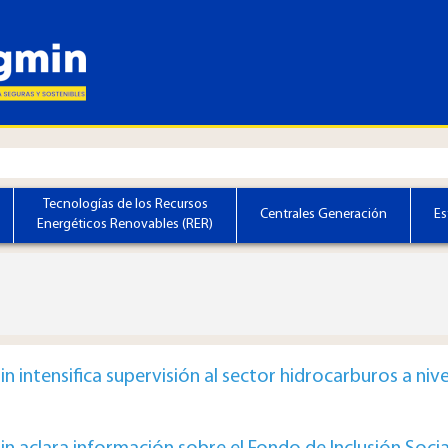
Tecnologías de los Recursos
Centrales Generación
Es
Energéticos Renovables (RER)
n intensifica supervisión al sector hidrocarburos a nive