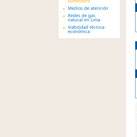
suministro
Medios de atención
Redes de gas
natural en Lima
Viabilidad técnica-
económica