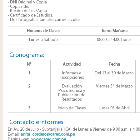
- DNI Original y Copia
- Copias de:
- Recibo de Luz/Agua
- Certificado de Estudios.
- ​Dos fotografías tamaño carnet a color.
Horarios de Clases
Turno Mañana
Lunes a Sábado
08.00 a 14.00 horas
Cronograma:
N°
Actividad
Fecha
1
Informes e
Del 13 al 30 de Marzo
Inscripciones
2
Evaluación
Viernes 31 de Marzo
Psicotécnica y
Publicación de
Resultados
3
Inicio de Clases
Lunes 03 de Abril
Contacto e informes:
En Av. 28 de Julio - Subtanjalla, ICA; de Lunes a Viernes de 9.00 a.m. a 4.0
E-mail:
aníta_cordero@carec.com.pe
Página web:
www.carec.com.pe
.