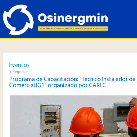
Eventos
< Regresar
Programa de Capacitación: "Técnico Instalador de 
Comercial IG1" organizado por CAREC