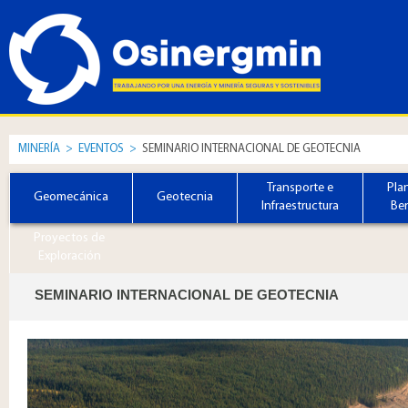
MINERÍA
>
EVENTOS
>
SEMINARIO INTERNACIONAL DE GEOTECNIA
Transporte e
Pla
Geomecánica
Geotecnia
Infraestructura
Ben
Proyectos de
Exploración
SEMINARIO INTERNACIONAL DE GEOTECNIA