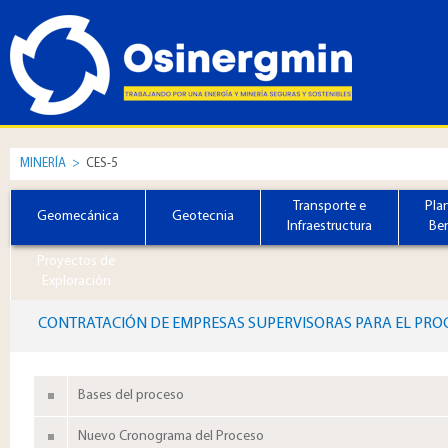
MINERÍA
>
CES-5
Transporte e
Pla
Geomecánica
Geotecnia
Infraestructura
Ben
Proyectos de
Exploración
CONTRATACIÓN DE EMPRESAS SUPERVISORAS PARA EL PROG