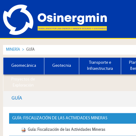
MINERÍA
>
GUÍA
Transporte e
Pla
Geomecánica
Geotecnia
Infraestructura
Ben
Proyectos de
Exploración
GUÍA
GUÍA: FISCALIZACIÓN DE LAS ACTIVIDADES MINERAS
Guía: Fiscalización de las Actividades Mineras