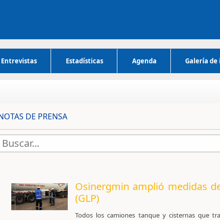
Entrevistas
Estadísticas
Agenda
Galería de
NOTAS DE PRENSA
Osinergmin amplió medidas des
(GLP)
​Todos los camiones tanque y cisternas que tr