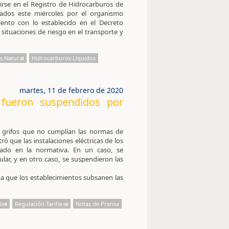
birse en el Registro de Hidrocarburos de
cados este miércoles por el organismo
iento con lo establecido en el Decreto
situaciones de riesgo en el transporte y
s Natural
Hidrocarburos Líquidos
martes, 11 de febrero de 2020
 fueron suspendidos por
s grifos que no cumplían las normas de
ró que las instalaciones eléctricas de los
cado en la normativa. En un caso, se
lar, y en otro caso, se suspendieron las
a que los establecimientos subsanen las
dos
Regulación Tarifaria
Notas de Prensa