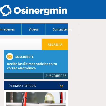
 imágenes
Videos
Contáctenos
REGRESAR
SUSCRÍBETE
Recibe las últimas noticias en tu
correo electrónico
SUSCRIBIRSE
ÚLTIMAS NOTICIAS