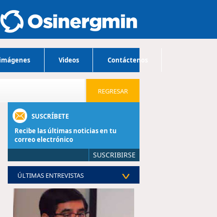
 imágenes
Videos
Contáctenos
REGRESAR
SUSCRÍBETE
Recibe las últimas noticias en tu
correo electrónico
SUSCRIBIRSE
ÚLTIMAS ENTREVISTAS